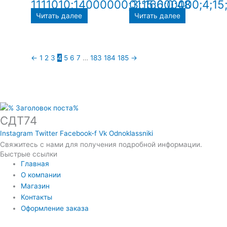
1111010;14000000;3;15;6;0;48
01;16000000;4;15;
Читать далее
Читать далее
←
1
2
3
4
5
6
7
…
183
184
185
→
СДТ74
Instagram
Twitter
Facebook-f
Vk
Odnoklassniki
Свяжитесь с нами для получения подробной информации.
Быстрые ссылки
Главная
О компании
Магазин
Контакты
Оформление заказа