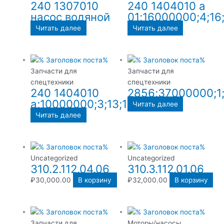
240 1307010
240 1404010 а
насос водяной
01;16000000;4;16;
Читать далее
Читать далее
Запчасти для
Запчасти для
спецтехники
спецтехники
240 1404010
2856;37000000;1;
а;10000000;3;13;134;15;17
Читать далее
Читать далее
Uncategorized
Uncategorized
310.2.112.04.06
310.3.112.01.06
₽
30,000.00
В корзину
₽
32,000.00
В корзину
Запчасти для
Моторы/насосы