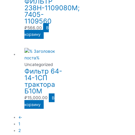
ФИЛЬТР
238Н-1109080М;
7405-
1109560
₽
566.00
В
корзину
Uncategorized
Фильтр 64-
14-1СП
трактора
Б10М
₽
15,000.00
В
корзину
←
1
2