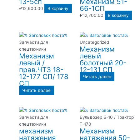
13-5сп
Механизм 51-
66-1СП
₽
12,600.00
В корзину
₽
12,700.00
В корзину
Запчасти для
Uncategorized
Механизм
спецтехники
Механизм
левый
левый /
болотный 20-
прав.ЧТЗ 18-
12-131 СП
12-177 СП/ 178
Читать далее
СП
Читать далее
Запчасти для
Бульдозер Б-10 / Трактор
спецтехники
Т-170
механизм
Механизм
натяжения
натяжения 50-