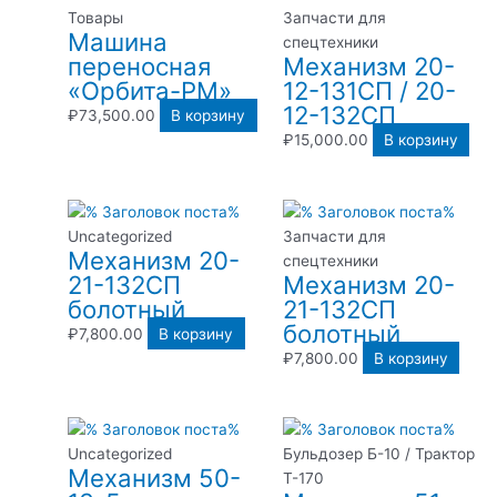
Товары
Запчасти для
Машина
спецтехники
переносная
Механизм 20-
«Орбита-РМ»
12-131СП / 20-
12-132СП
₽
73,500.00
В корзину
₽
15,000.00
В корзину
Uncategorized
Запчасти для
Механизм 20-
спецтехники
21-132СП
Механизм 20-
болотный
21-132СП
болотный
₽
7,800.00
В корзину
₽
7,800.00
В корзину
Uncategorized
Бульдозер Б-10 / Трактор
Механизм 50-
Т-170