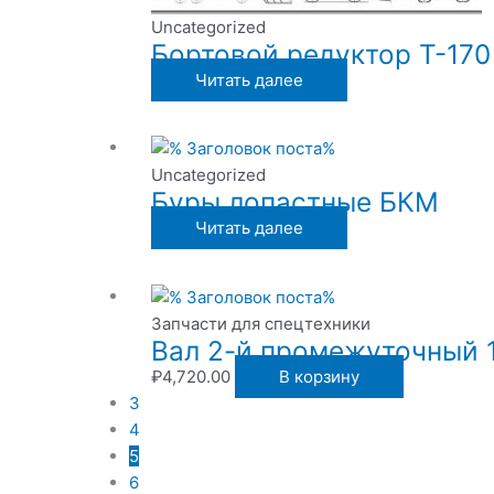
Uncategorized
Бортовой редуктор Т-170
Читать далее
Uncategorized
Буры лопастные БКМ
Читать далее
Запчасти для спецтехники
Вал 2-й промежуточный 
₽
4,720.00
В корзину
3
4
5
6