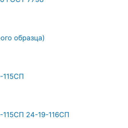
рого образца)
9-115СП
-115СП 24-19-116СП