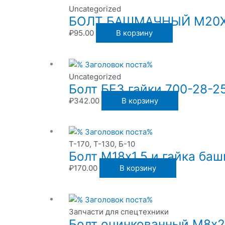
Uncategorized
БОЛТ БАШМАЧНЫЙ М20Х1
₽
95.00
В корзину
Uncategorized
Болт БЕЗ гайки 700-28-2
₽
342.00
В корзину
Т-170, Т-130, Б-10
Болт М18х1.5 и гайка ба
₽
170.00
В корзину
Запчасти для спецтехники
Болт оцинкованный М8х2