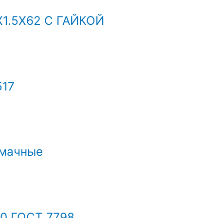
.5Х62 С ГАЙКОЙ
517
шмачные
0 ГОСТ 7798