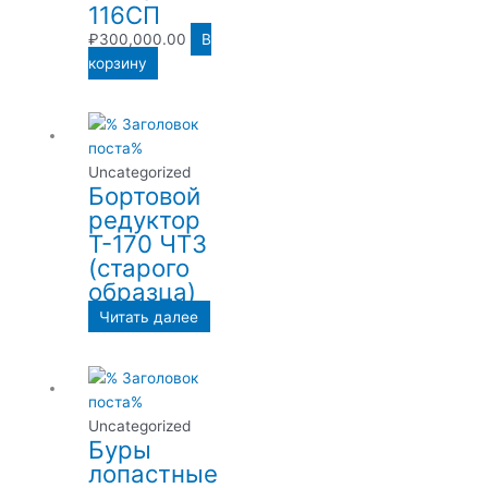
116СП
₽
300,000.00
В
корзину
Uncategorized
Бортовой
редуктор
Т-170 ЧТЗ
(старого
образца)
Читать далее
Uncategorized
Буры
лопастные