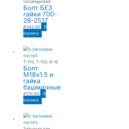
Uncategorized
Болт БЕЗ
гайки 700-
28-2517
₽
342.00
В
корзину
Т-170, Т-130, Б-10
Болт
М18х1.5 и
гайка
башмачные
₽
170.00
В
корзину
Запчасти для