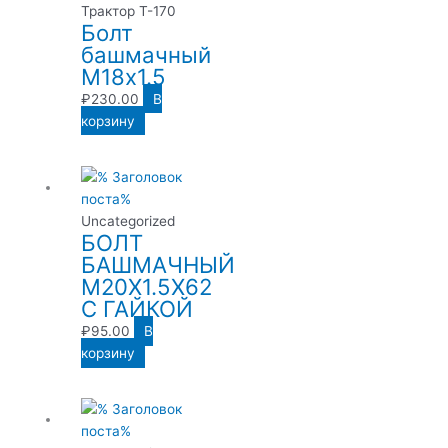
Трактор Т-170
Болт
башмачный
М18х1.5
₽
230.00
В
корзину
Uncategorized
БОЛТ
БАШМАЧНЫЙ
М20Х1.5Х62
С ГАЙКОЙ
₽
95.00
В
корзину