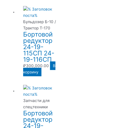
Бульдозер Б-10 /
Трактор Т-170
Бортовой
редуктор
24-19-
115СП 24-
19-116СП
₽
300,000.00
В
корзину
Запчасти для
спецтехники
Бортовой
редуктор
24-19-