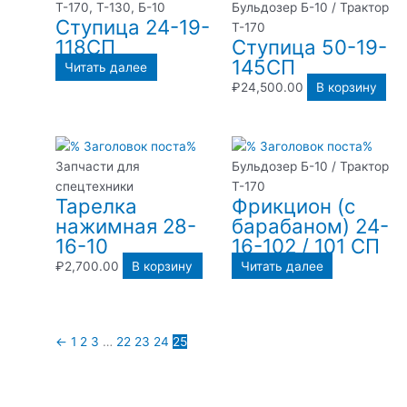
Т-170, Т-130, Б-10
Бульдозер Б-10 / Трактор
Ступица 24-19-
Т-170
118СП
Ступица 50-19-
145СП
Читать далее
₽
24,500.00
В корзину
Запчасти для
Бульдозер Б-10 / Трактор
спецтехники
Т-170
Тарелка
Фрикцион (с
нажимная 28-
барабаном) 24-
16-10
16-102 / 101 СП
₽
2,700.00
В корзину
Читать далее
←
1
2
3
…
22
23
24
25