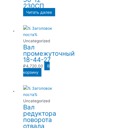
230СП
Читать далее
Uncategorized
Вал
промежуточный
18-44-27
₽
4,720.00
В
корзину
Uncategorized
Вал
редуктора
поворота
отвала