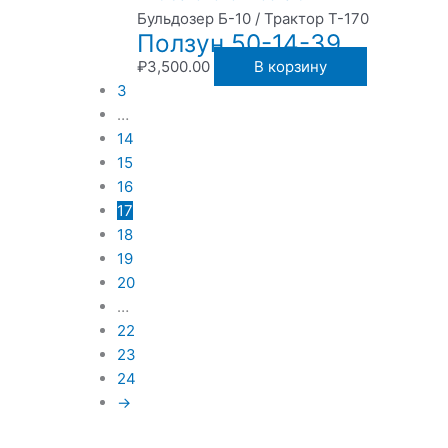
Бульдозер Б-10 / Трактор Т-170
Ползун 50-14-39
₽
3,500.00
В корзину
3
…
14
15
16
17
18
19
20
…
22
23
24
→