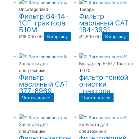
Uncategorized
Товары
Фильтр 64-14-
Фильтр
1СП трактора
масляный CAT
Б10М
184-3931
₽
15,000.00
В корзину
₽
2,500.00
В корзину
Запчасти для
Бульдозер Б-10 / Трактор
спецтехники
Т-170
Фильтр
фильтр тонкой
масляный CAT
очистки
377-6969
трактора
Читать далее
Читать далее
Запчасти для
Запчасти для
спецтехники
спецтехники
Фильтр-патрон
фильтрующий