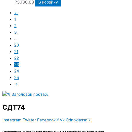
₽
3,100.00
В корзину
←
1
2
3
…
20
21
22
23
24
25
→
СДТ74
Instagram
Twitter
Facebook-f
Vk
Odnoklassniki