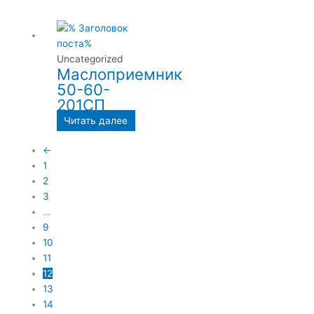
Uncategorized
Маслоприемник
50-60-
201СП
Читать далее
←
1
2
3
…
9
10
11
12
13
14