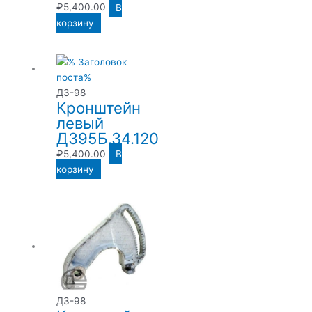
₽
5,400.00
В
корзину
ДЗ-98
Кронштейн
левый
Д395Б.34.120
₽
5,400.00
В
корзину
ДЗ-98