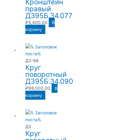
Кронштейн
правый
Д395Б.34.077
₽
5,400.00
В
корзину
ДЗ-98
Круг
поворотный
Д395Б.34.090
₽
98,000.00
В
корзину
ДЗ
Круг