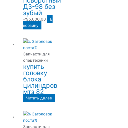
поворотный
ДЗ-98 без
зубый
₽
95,000.00
В
корзину
Запчасти для
спецтехники
купить
головку
блока
цилиндров
мтз 82
Читать далее
Запчасти для