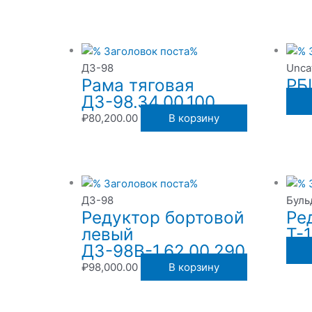
ДЗ-98
Unca
Рама тяговая
РБ
ДЗ-98.34.00.100
₽
80,200.00
В корзину
ДЗ-98
Буль
Редуктор бортовой
Ре
левый
Т-
ДЗ-98В-1.62.00.290
₽
98,000.00
В корзину