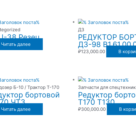
tegorized
ДЗ
Ц-38 Резец
РЕДУКТОР БО
ДЗ-98 В1.61.00.
Читать далее
₽
123,000.00
В корзи
дозер Б-10 / Трактор Т-170
Запчасти для спецтехник
дуктор бортовой
Редуктор борт
170 ЧТЗ
Т170 Т130
Читать далее
₽
300,000.00
В корз