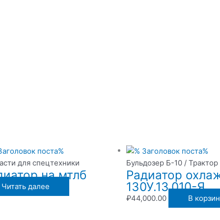
асти для спецтехники
Бульдозер Б-10 / Трактор
диатор на мтлб
Радиатор охла
130У.13.010-Я
Читать далее
₽
44,000.00
В корзин