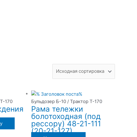
 Т-170
Бульдозер Б-10 / Трактор Т-170
ждения
Рама тележки
болотоходная (под
рессору) 48-21-111
у
(20-21-127)