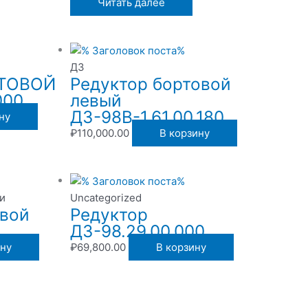
Читать далее
ДЗ
РТОВОЙ
Редуктор бортовой
000
левый
ДЗ-98В-1.61.00.180
ну
₽
110,000.00
В корзину
и
Uncategorized
овой
Редуктор
ДЗ-98.29.00.000
ину
₽
69,800.00
В корзину