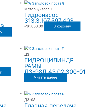
Моторы/насосы
Гидронасос
313.3.107.597.403
ый
₽
61,000.00
В корзину
ну
ДЗ
ГИДРОЦИЛИНДР
РАМЫ
ДЗ-98Д.43.02.300-01
у
Читать далее
ДЗ-98
ача
Главная передача