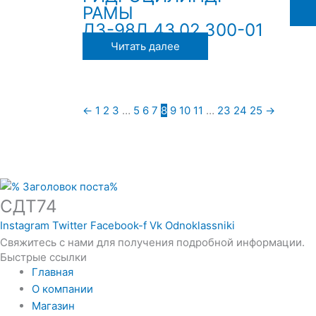
РАМЫ
ДЗ-98Д.43.02.300-01
Читать далее
←
1
2
3
…
5
6
7
8
9
10
11
…
23
24
25
→
СДТ74
Instagram
Twitter
Facebook-f
Vk
Odnoklassniki
Свяжитесь с нами для получения подробной информации.
Быстрые ссылки
Главная
О компании
Магазин