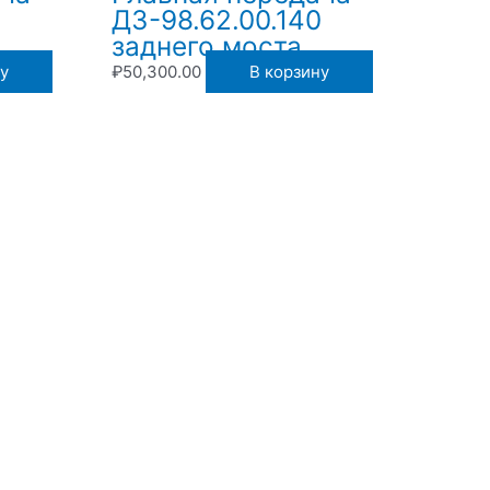
0
ДЗ-98.62.00.140
заднего моста
у
₽
50,300.00
В корзину