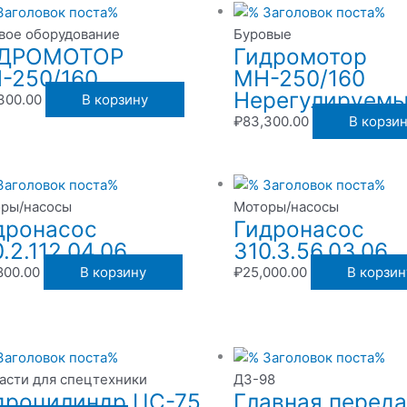
вое оборудование
Буровые
ДРОМОТОР
Гидромотор
-250/160
МН-250/160
Нерегулируем
300.00
В корзину
₽
83,300.00
В корзи
ры/насосы
Моторы/насосы
дронасос
Гидронасос
.2.112.04.06
310.3.56.03.06
800.00
В корзину
₽
25,000.00
В корзин
асти для спецтехники
ДЗ-98
дроцилиндр ЦС-75
Главная перед