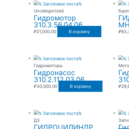
Uncategorized
буро
Гидромотор
ГИ
310.3.56.04.06
МН
₽
21,000.00
В корзину
₽
83,
Гидромоторы
Мото
Гидронасос
Ги
310.2.112.03.06
310
₽
30,000.00
В корзину
₽
29,
ДЗ
Запч
ГИДРОЦИЛИНДР
Ги