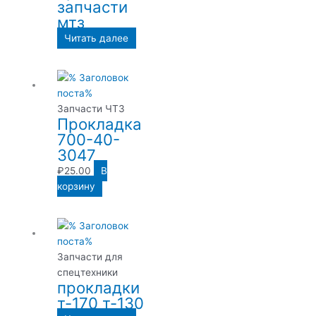
запчасти
мтз
Читать далее
Запчасти ЧТЗ
Прокладка
700-40-
3047
₽
25.00
В
корзину
Запчасти для
спецтехники
прокладки
т-170 т-130