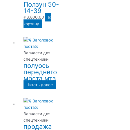
Ползун 50-
14-39
₽
3,800.00
В
корзину
Запчасти для
спецтехники
полуось
переднего
моста мтз
Читать далее
Запчасти для
спецтехники
продажа