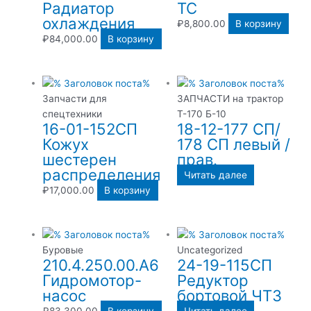
Радиатор
ТС
охлаждения
₽
8,800.00
В корзину
₽
84,000.00
В корзину
Запчасти для
ЗАПЧАСТИ на трактор
спецтехники
Т-170 Б-10
16-01-152СП
18-12-177 СП/
Кожух
178 СП левый /
шестерен
прав.
распределения
Читать далее
₽
17,000.00
В корзину
Буровые
Uncategorized
210.4.250.00.А6
24-19-115СП
Гидромотор-
Редуктор
насос
бортовой ЧТЗ