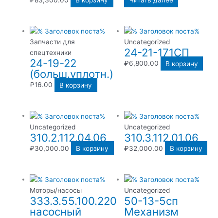
₽
83,300.00
В корзину
Читать далее
Запчасти для
Uncategorized
24-21-171СП
спецтехники
24-19-22
₽
6,800.00
В корзину
(больш.уплотн.)
₽
16.00
В корзину
Uncategorized
Uncategorized
310.2.112.04.06
310.3.112.01.06
₽
30,000.00
В корзину
₽
32,000.00
В корзину
Моторы/насосы
Uncategorized
333.3.55.100.220
50-13-5сп
насосный
Механизм