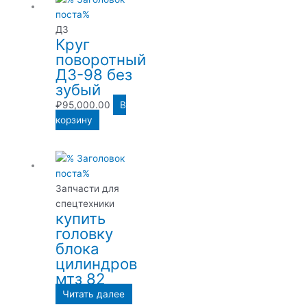
ДЗ
Круг
поворотный
ДЗ-98 без
зубый
₽
95,000.00
В
корзину
Запчасти для
спецтехники
купить
головку
блока
цилиндров
мтз 82
Читать далее