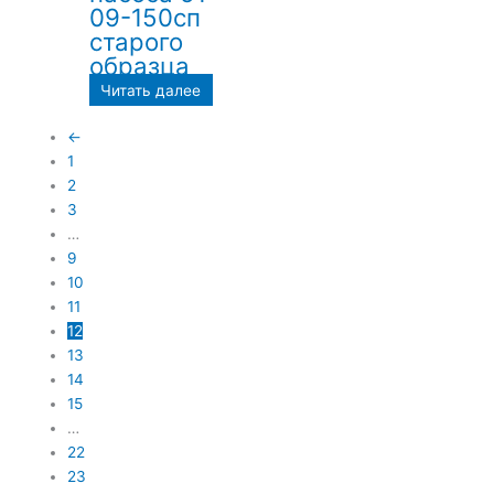
09-150сп
старого
образца
Читать далее
←
1
2
3
…
9
10
11
12
13
14
15
…
22
23