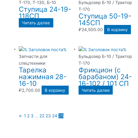
Т-170, Т-130, Б-10
Бульдозер Б-10 / Трактор
Ступица 24-19-
Т-170
118СП
Ступица 50-19-
145СП
Читать далее
₽
24,500.00
В корзину
Запчасти для
Бульдозер Б-10 / Трактор
спецтехники
Т-170
Тарелка
Фрикцион (с
нажимная 28-
барабаном) 24-
16-10
16-102 / 101 СП
₽
2,700.00
В корзину
Читать далее
←
1
2
3
…
22
23
24
25