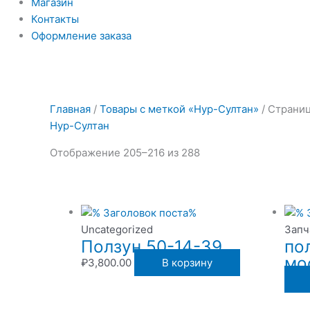
Магазин
Контакты
Оформление заказа
Главная
/
Товары с меткой «Нур-Султан»
/ Страниц
Нур-Султан
Отображение 205–216 из 288
Uncategorized
Запч
Ползун 50-14-39
по
мо
₽
3,800.00
В корзину