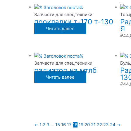
Запчасти для спецтехники
Това
прокладки т-170 т-130
Ра
Я
Читать далее
₽
44,
Запчасти для спецтехники
Буль
радиатор на мтлб
Ра
130
Читать далее
₽
44,
←
1
2
3
…
15
16
17
18
19
20
21
22
23
24
→