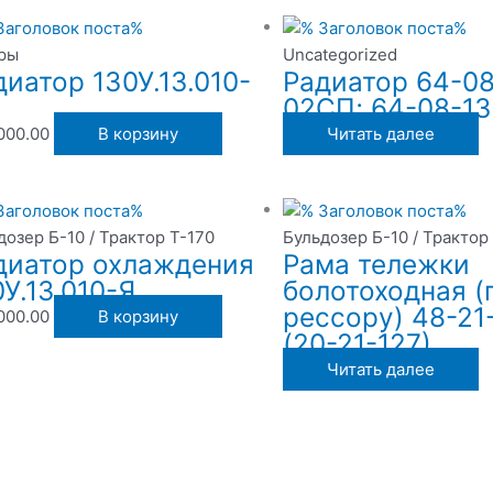
ры
Uncategorized
диатор 130У.13.010-
Радиатор 64-08
02СП; 64-08-1
000.00
В корзину
Читать далее
дозер Б-10 / Трактор Т-170
Бульдозер Б-10 / Трактор
диатор охлаждения
Рама тележки
У.13.010-Я
болотоходная (
рессору) 48-21-
000.00
В корзину
(20-21-127)
Читать далее