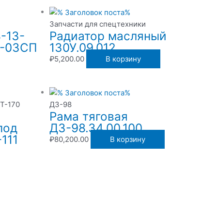
Запчасти для спецтехники
-13-
Радиатор масляный
3-03СП
130У.09.012
₽
5,200.00
В корзину
 Т-170
ДЗ-98
Рама тяговая
под
ДЗ-98.34.00.100
111
₽
80,200.00
В корзину