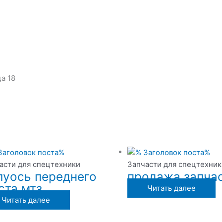
а 18
асти для спецтехники
Запчасти для спецтехник
луось переднего
продажа запчас
ста мтз
Читать далее
Читать далее