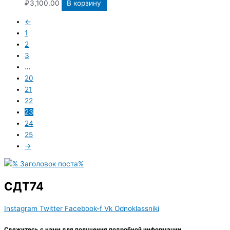
₽
3,100.00
В корзину
←
1
2
3
…
20
21
22
23
24
25
→
СДТ74
Instagram
Twitter
Facebook-f
Vk
Odnoklassniki
Свяжитесь с нами для получения подробной информации.