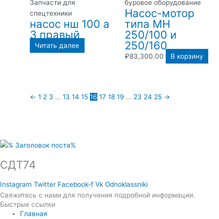
Запчасти для
буровое оборудование
Насос-мотор
спецтехники
насос нш 100 а
типа МН
3 правый
250/100 и
250/160
Читать далее
₽
83,300.00
В корзину
←
1
2
3
…
13
14
15
16
17
18
19
…
23
24
25
→
СДТ74
Instagram
Twitter
Facebook-f
Vk
Odnoklassniki
Свяжитесь с нами для получения подробной информации.
Быстрые ссылки
Главная