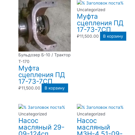
Uncategorized
Муфта
сцепления ПД
17-73-7СП
₽
11,500.00
В корзину
Бульдозер Б-10 / Трактор
Т-170
Муфта
сцепления ПД
17-73-7СП
₽
11,500.00
В корзину
Uncategorized
Uncategorized
Насос
Насос
масляный 29-
масляный
09-124сп
МЗН-4 51-09-