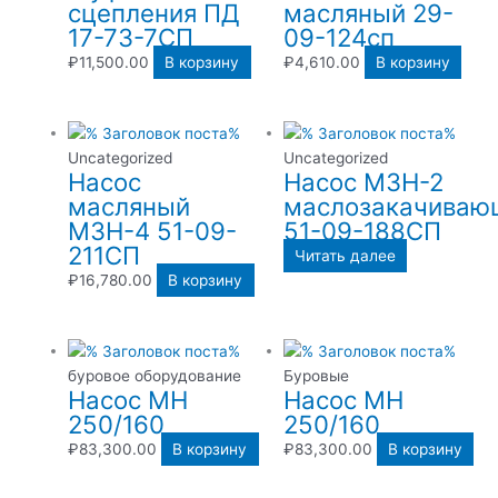
сцепления ПД
масляный 29-
17-73-7СП
09-124сп
₽
11,500.00
В корзину
₽
4,610.00
В корзину
Uncategorized
Uncategorized
Насос
Насос МЗН-2
масляный
маслозакачиваю
МЗН-4 51-09-
51-09-188СП
211СП
Читать далее
₽
16,780.00
В корзину
буровое оборудование
Буровые
Насос МН
Насос МН
250/160
250/160
₽
83,300.00
В корзину
₽
83,300.00
В корзину