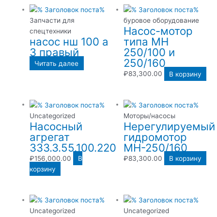
Запчасти для
буровое оборудование
Насос-мотор
спецтехники
насос нш 100 а
типа МН
3 правый
250/100 и
250/160
Читать далее
₽
83,300.00
В корзину
Uncategorized
Моторы/насосы
Насосный
Нерегулируемый
агрегат
гидромотор
333.3.55.100.220
МН-250/160
₽
156,000.00
В
₽
83,300.00
В корзину
корзину
Uncategorized
Uncategorized