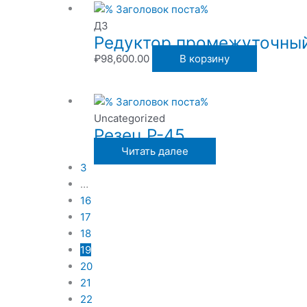
ДЗ
Редуктор промежуточный
₽
98,600.00
В корзину
Uncategorized
Резец Р-45
Читать далее
3
…
16
17
18
19
20
21
22