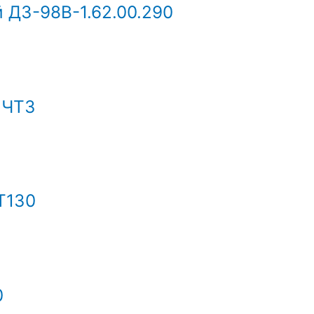
 ДЗ-98В-1.62.00.290
 ЧТЗ
Т130
0