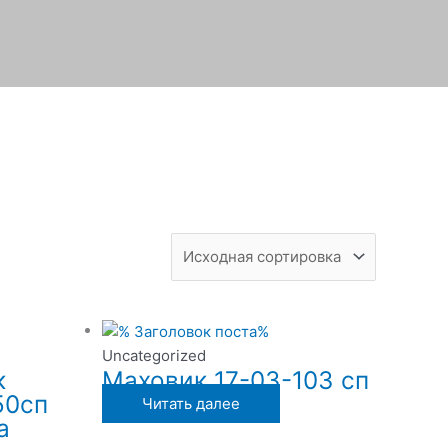
Uncategorized
к
Маховик 17-03-103 сп
50сп
Читать далее
а