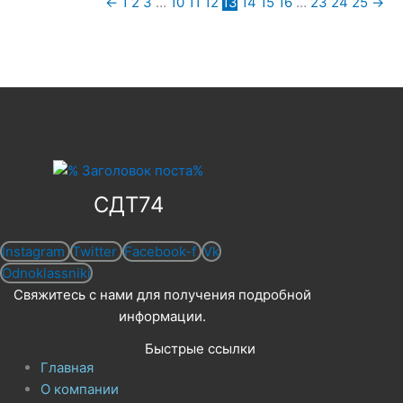
←
1
2
3
…
10
11
12
13
14
15
16
…
23
24
25
→
СДТ74
Instagram
Twitter
Facebook-f
Vk
Odnoklassniki
Свяжитесь с нами для получения подробной
информации.
Быстрые ссылки
Главная
О компании