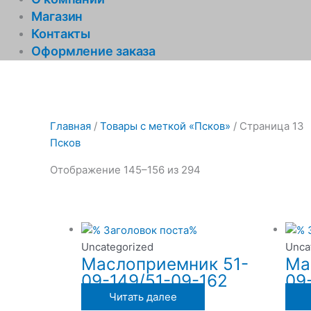
Магазин
Контакты
Оформление заказа
Главная
/
Товары с меткой «Псков»
/ Страница 13
Псков
Отображение 145–156 из 294
Uncategorized
Unca
Маслоприемник 51-
Ма
09-149/51-09-162
09
Читать далее