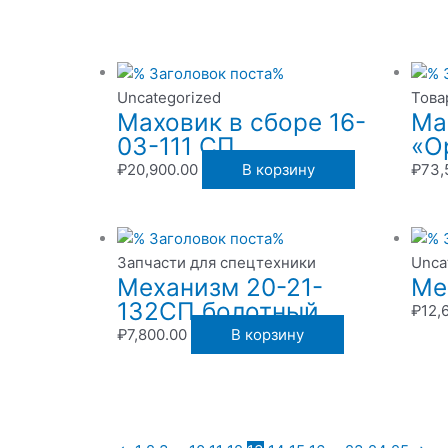
Uncategorized
Това
Маховик в сборе 16-
Ма
03-111 СП
«О
₽
20,900.00
В корзину
₽
73,
Запчасти для спецтехники
Unca
Механизм 20-21-
Ме
132СП болотный
₽
12,
₽
7,800.00
В корзину