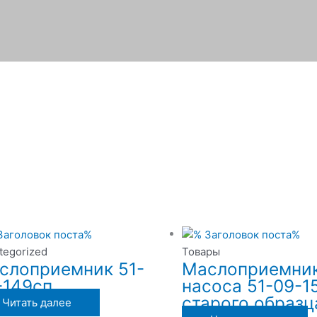
tegorized
Товары
слоприемник 51-
Маслоприемни
-149сп
насоса 51-09-1
старого образц
Читать далее