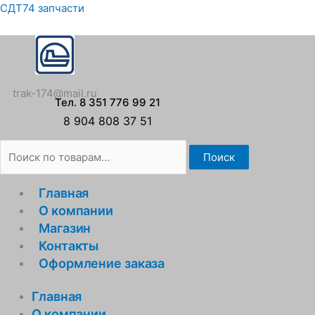
Перейти
Искать:
СДТ74 запчасти
к
содержимому
trak-174@mail.ru
Тел. 8 351 776 99 21
8 904 808 37 51
Поиск
Главная
О компании
Магазин
Контакты
Оформление заказа
Главная
О компании