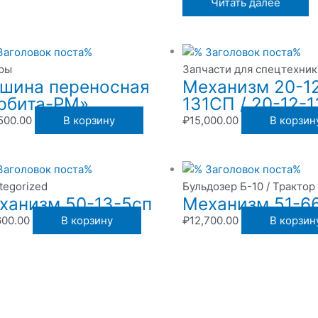
Читать далее
ры
Запчасти для спецтехник
шина переносная
Механизм 20-1
рбита-РМ»
131СП / 20-12-
500.00
В корзину
₽
15,000.00
В корзин
tegorized
Бульдозер Б-10 / Трактор
ханизм 50-13-5сп
Механизм 51-6
600.00
В корзину
₽
12,700.00
В корзин