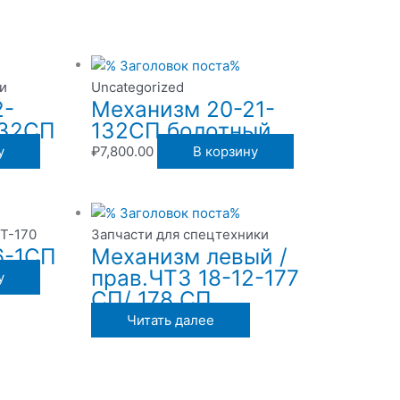
и
Uncategorized
2-
Механизм 20-21-
132СП
132СП болотный
у
₽
7,800.00
В корзину
 Т-170
Запчасти для спецтехники
6-1СП
Механизм левый /
прав.ЧТЗ 18-12-177
у
СП/ 178 СП
Читать далее