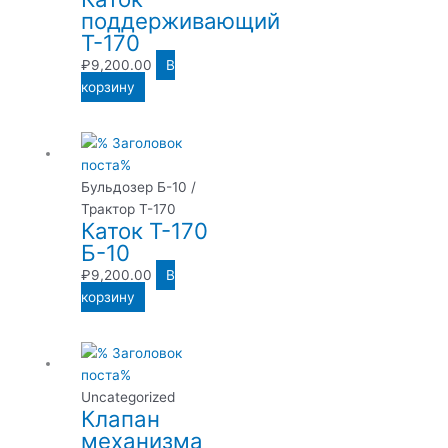
поддерживающий
Т-170
₽
9,200.00
В
корзину
Бульдозер Б-10 /
Трактор Т-170
Каток Т-170
Б-10
₽
9,200.00
В
корзину
Uncategorized
Клапан
механизма