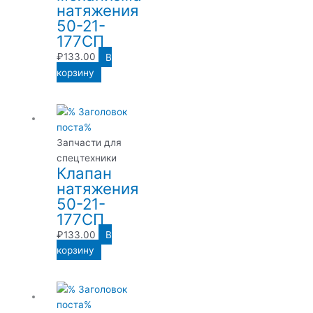
натяжения
50-21-
177СП
₽
133.00
В
корзину
Запчасти для
спецтехники
Клапан
натяжения
50-21-
177СП
₽
133.00
В
корзину