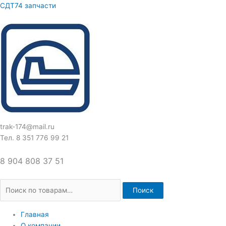
Перейти
Искать:
СДТ74 запчасти
к
содержимому
trak-174@mail.ru
Тел. 8 351 776 99 21
8 904 808 37 51
Поиск
Главная
О компании