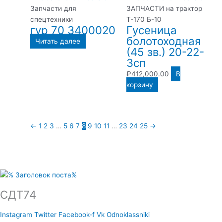
Запчасти для
ЗАПЧАСТИ на трактор
спецтехники
Т-170 Б-10
гур 70 3400020
Гусеница
болотоходная
Читать далее
(45 зв.) 20-22-
3сп
₽
412,000.00
В
корзину
←
1
2
3
…
5
6
7
8
9
10
11
…
23
24
25
→
СДТ74
Instagram
Twitter
Facebook-f
Vk
Odnoklassniki