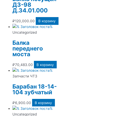
ДЗ-98
Д.34.01.000
₽
120,000.00
В корзину
Uncategorized
Балка
переднего
моста
₽
70,483.00
В корзину
Запчасти ЧТЗ
Барабан 18-14-
104 зубчатый
₽
6,900.00
В корзину
Uncategorized