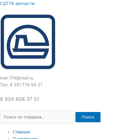
Перейти
Искать:
СДТ74 запчасти
к
содержимому
trak-174@mail.ru
Тел. 8 351 776 99 21
8 904 808 37 51
Поиск
Главная
О компании