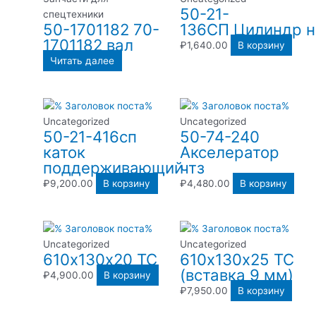
50-21-
спецтехники
50-1701182 70-
136СП Цилиндр н
1701182 вал
₽
1,640.00
В корзину
Читать далее
Uncategorized
Uncategorized
50-21-416сп
50-74-240
каток
Акселератор
поддерживающий
чтз
₽
9,200.00
В корзину
₽
4,480.00
В корзину
Uncategorized
Uncategorized
610х130х20 ТС
610х130х25 ТС
(вставка 9 мм)
₽
4,900.00
В корзину
₽
7,950.00
В корзину