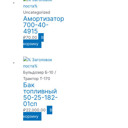
Uncategorized
Амортизатор
700-40-
4915
₽
70.00
В
корзину
Бульдозер Б-10 /
Трактор Т-170
Бак
топливный
50-25-182-
01сп
₽
22,000.00
В
корзину