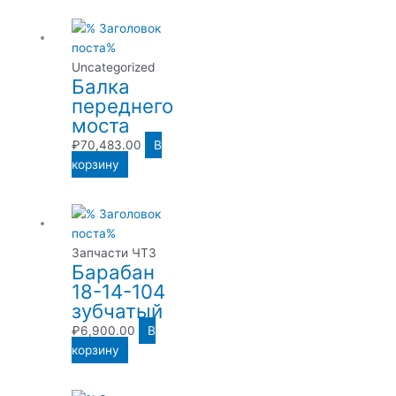
Uncategorized
Балка
переднего
моста
₽
70,483.00
В
корзину
Запчасти ЧТЗ
Барабан
18-14-104
зубчатый
₽
6,900.00
В
корзину