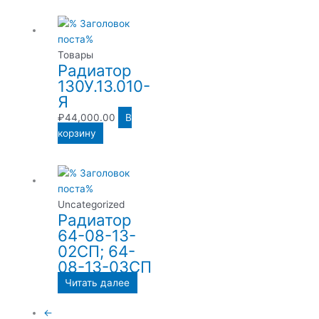
Товары
Радиатор
130У.13.010-
Я
₽
44,000.00
В
корзину
Uncategorized
Радиатор
64-08-13-
02СП; 64-
08-13-03СП
Читать далее
←