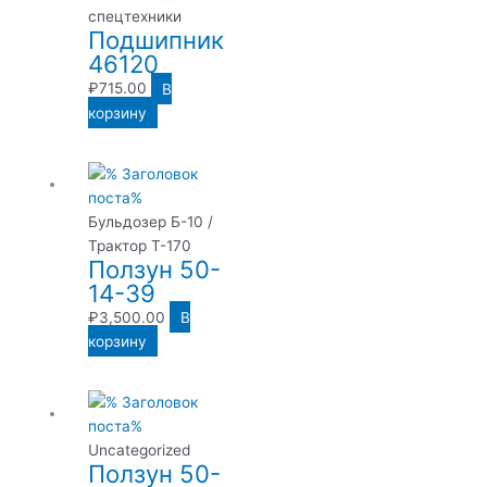
спецтехники
Подшипник
46120
₽
715.00
В
корзину
Бульдозер Б-10 /
Трактор Т-170
Ползун 50-
14-39
₽
3,500.00
В
корзину
Uncategorized
Ползун 50-