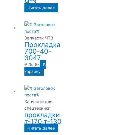
мтз
Читать далее
Запчасти ЧТЗ
Прокладка
700-40-
3047
₽
25.00
В
корзину
Запчасти для
спецтехники
прокладки
т-170 т-130
Читать далее