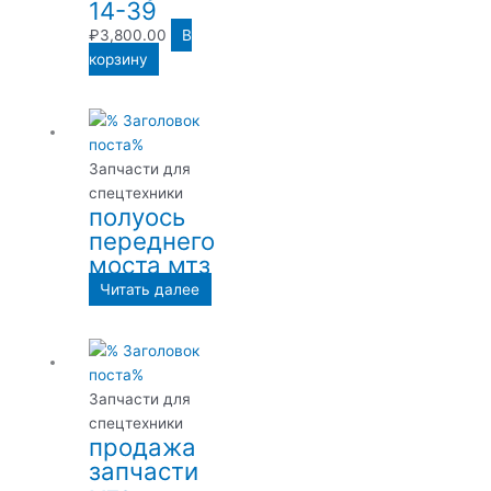
14-39
₽
3,800.00
В
корзину
Запчасти для
спецтехники
полуось
переднего
моста мтз
Читать далее
Запчасти для
спецтехники
продажа
запчасти