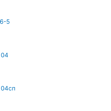
6-5
104
104сп