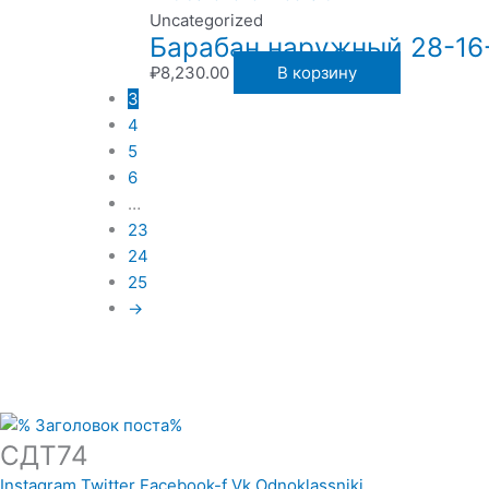
Uncategorized
Барабан наружный 28-16
₽
8,230.00
В корзину
3
4
5
6
…
23
24
25
→
СДТ74
Instagram
Twitter
Facebook-f
Vk
Odnoklassniki