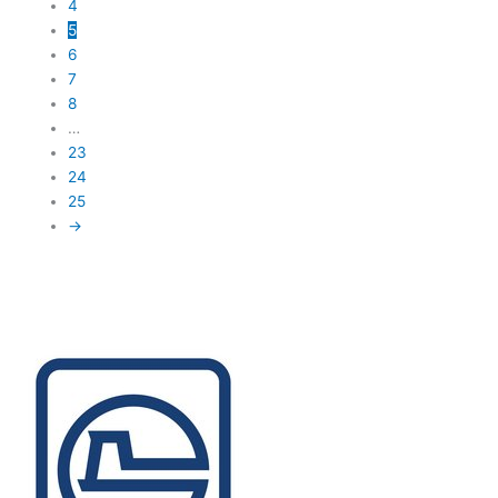
4
5
6
7
8
…
23
24
25
→