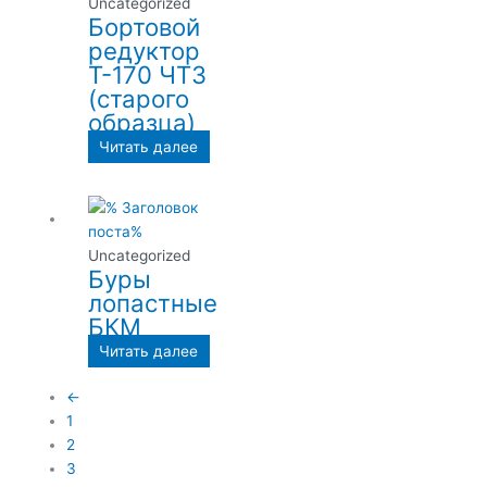
Uncategorized
Бортовой
редуктор
Т-170 ЧТЗ
(старого
образца)
Читать далее
Uncategorized
Буры
лопастные
БКМ
Читать далее
←
1
2
3