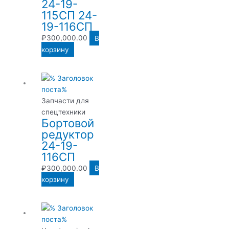
24-19-
115СП 24-
19-116СП
₽
300,000.00
В
корзину
Запчасти для
спецтехники
Бортовой
редуктор
24-19-
116СП
₽
300,000.00
В
корзину