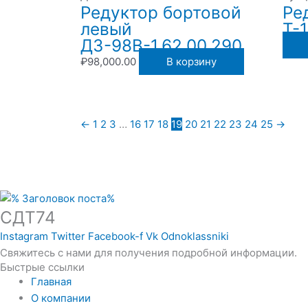
Редуктор бортовой
Ре
левый
Т-
ДЗ-98В-1.62.00.290
₽
98,000.00
В корзину
←
1
2
3
…
16
17
18
19
20
21
22
23
24
25
→
СДТ74
Instagram
Twitter
Facebook-f
Vk
Odnoklassniki
Свяжитесь с нами для получения подробной информации.
Быстрые ссылки
Главная
О компании