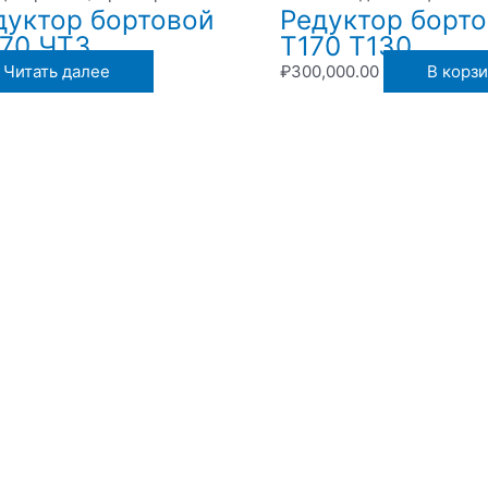
дуктор бортовой
Редуктор борт
170 ЧТЗ
Т170 Т130
Читать далее
₽
300,000.00
В корз