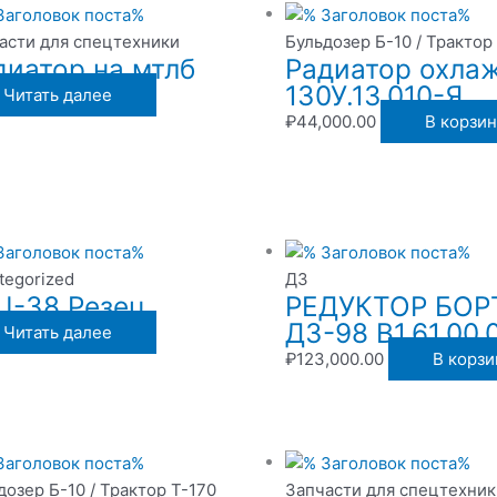
асти для спецтехники
Бульдозер Б-10 / Трактор
диатор на мтлб
Радиатор охла
130У.13.010-Я
Читать далее
₽
44,000.00
В корзин
tegorized
ДЗ
Ц-38 Резец
РЕДУКТОР БО
ДЗ-98 В1.61.00.
Читать далее
₽
123,000.00
В корзи
дозер Б-10 / Трактор Т-170
Запчасти для спецтехник