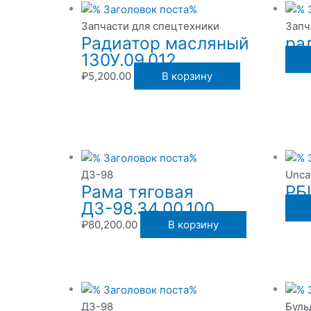
Запчасти для спецтехники
Запч
Радиатор масляный
ра
130У.09.012
₽
5,200.00
В корзину
ДЗ-98
Unca
Рама тяговая
РБ
ДЗ-98.34.00.100
₽
80,200.00
В корзину
ДЗ-98
Буль