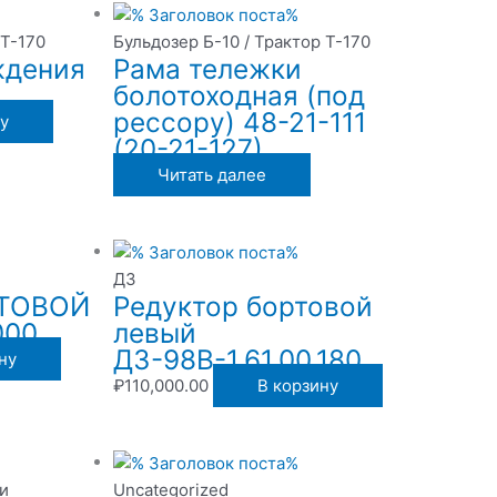
 Т-170
Бульдозер Б-10 / Трактор Т-170
ждения
Рама тележки
болотоходная (под
рессору) 48-21-111
у
(20-21-127)
Читать далее
ДЗ
РТОВОЙ
Редуктор бортовой
000
левый
ДЗ-98В-1.61.00.180
ну
₽
110,000.00
В корзину
и
Uncategorized