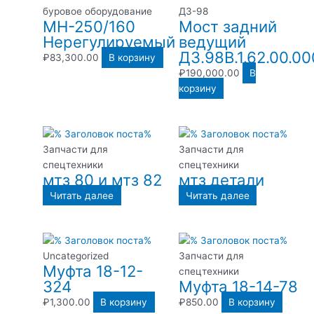
буровое оборудование
ДЗ-98
МН-250/160
Мост задний
Нерегулируемый
ведущий
ДЗ.98В.1.62.00.00
₽
83,300.00
В корзину
₽
190,000.00
В
корзину
Запчасти для
Запчасти для
спецтехники
спецтехники
мтз 80 и мтз 82
мтз детали
Читать далее
Читать далее
Uncategorized
Запчасти для
Муфта 18-12-
спецтехники
324
Муфта 18-14-78
₽
1,300.00
В корзину
₽
850.00
В корзину