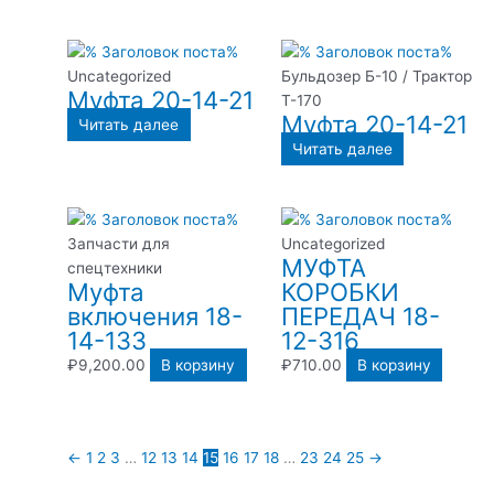
Uncategorized
Бульдозер Б-10 / Трактор
Муфта 20-14-21
Т-170
Муфта 20-14-21
Читать далее
Читать далее
Запчасти для
Uncategorized
МУФТА
спецтехники
Муфта
КОРОБКИ
включения 18-
ПЕРЕДАЧ 18-
14-133
12-316
₽
9,200.00
В корзину
₽
710.00
В корзину
←
1
2
3
…
12
13
14
15
16
17
18
…
23
24
25
→