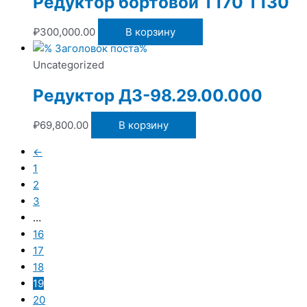
Редуктор бортовой Т170 Т130
₽
300,000.00
В корзину
Uncategorized
Редуктор ДЗ-98.29.00.000
₽
69,800.00
В корзину
←
1
2
3
…
16
17
18
19
20