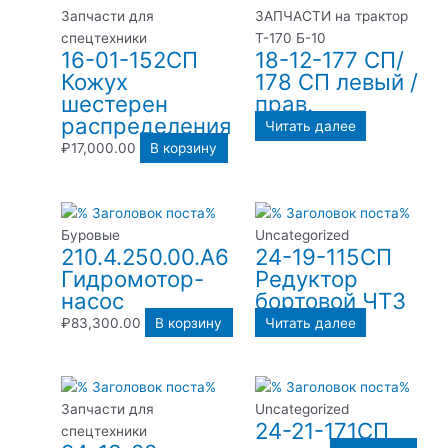
Запчасти для
ЗАПЧАСТИ на трактор
спецтехники
Т-170 Б-10
16-01-152СП
18-12-177 СП/
Кожух
178 СП левый /
шестерен
прав.
распределения
Читать далее
₽
17,000.00
В корзину
Буровые
Uncategorized
210.4.250.00.А6
24-19-115СП
Гидромотор-
Редуктор
насос
бортовой ЧТЗ
₽
83,300.00
В корзину
Читать далее
Запчасти для
Uncategorized
24-21-171СП
спецтехники