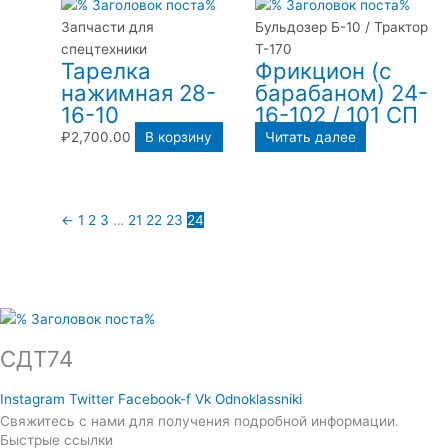
Запчасти для
Бульдозер Б-10 / Трактор
спецтехники
Т-170
Тарелка
Фрикцион (с
нажимная 28-
барабаном) 24-
16-10
16-102 / 101 СП
₽
2,700.00
В корзину
Читать далее
←
1
2
3
…
21
22
23
24
СДТ74
Instagram
Twitter
Facebook-f
Vk
Odnoklassniki
Свяжитесь с нами для получения подробной информации.
Быстрые ссылки