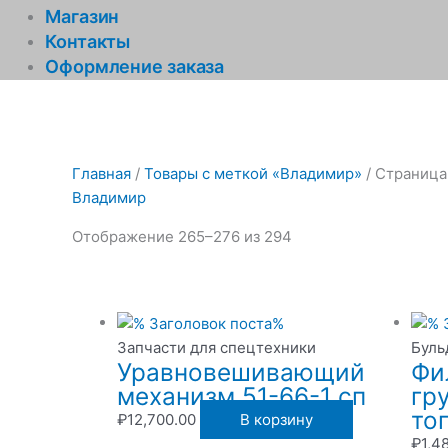
Магазин
Контакты
Оформление заказа
Главная
/
Товары с меткой «Владимир»
/ Страница
Владимир
Отображение 265–276 из 294
Запчасти для спецтехники
Буль
Уравновешивающий
Фи
механизм 51-66-1 сп
гр
то
₽
12,700.00
В корзину
₽
1,4