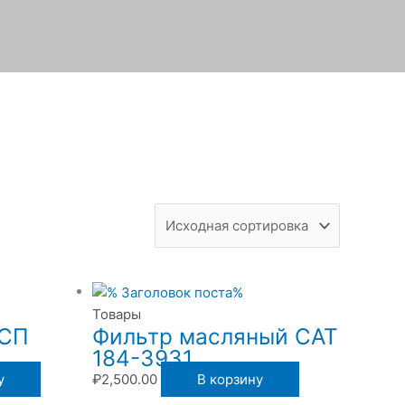
Товары
1СП
Фильтр масляный CAT
184-3931
у
₽
2,500.00
В корзину