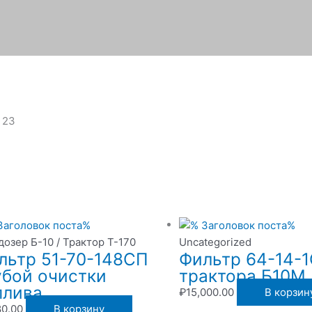
 23
дозер Б-10 / Трактор Т-170
Uncategorized
льтр 51-70-148СП
Фильтр 64-14-
убой очистки
трактора Б10М
плива
₽
15,000.00
В корзин
80.00
В корзину