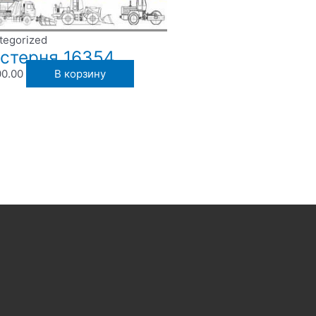
tegorized
стерня 16354
00.00
В корзину