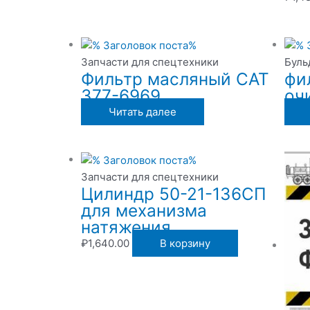
Запчасти для спецтехники
Буль
Фильтр масляный CAT
фи
377-6969
оч
Читать далее
Запчасти для спецтехники
Цилиндр 50-21-136СП
для механизма
натяжения
₽
1,640.00
В корзину