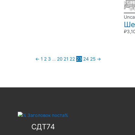
Unca
Ше
₽
3,1
←
1
2
3
…
20
21
22
23
24
25
→
СДТ74