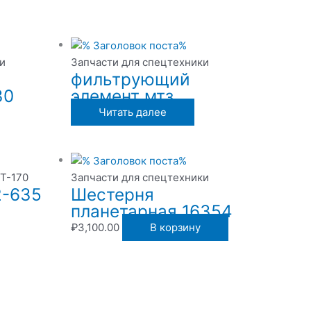
и
Запчасти для спецтехники
фильтрующий
30
элемент мтз
Читать далее
 Т-170
Запчасти для спецтехники
2-635
Шестерня
планетарная 16354
₽
3,100.00
В корзину