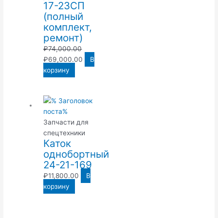
17-23СП
(полный
комплект,
ремонт)
₽
74,000.00
₽
69,000.00
В
корзину
Запчасти для
спецтехники
Каток
однобортный
24-21-169
₽
11,800.00
В
корзину