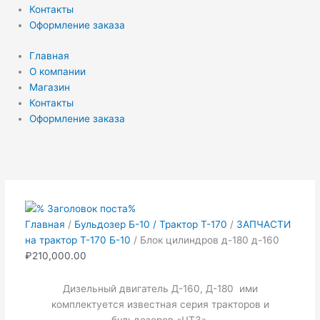
Контакты
Оформление заказа
Главная
О компании
Магазин
Контакты
Оформление заказа
Количество
Первоначальная
Текущая
товара
цена
цена:
Блок
составляла
₽69,000.00.
цилиндров
₽74,000.00.
д-180
Главная
/
Бульдозер Б-10 / Трактор Т-170
/
ЗАПЧАСТИ
д-160
на трактор Т-170 Б-10
/ Блок цилиндров д-180 д-160
₽
210,000.00
Дизельный двигатель Д-160, Д-180 ими
комплектуется известная серия тракторов и