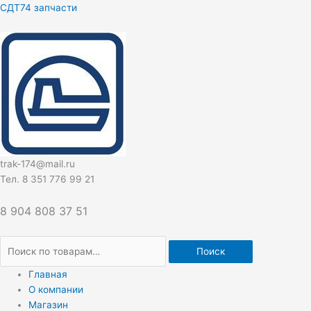
Перейти
Искать:
СДТ74 запчасти
к
содержимому
trak-174@mail.ru
Тел. 8 351 776 99 21
8 904 808 37 51
Поиск
Главная
О компании
Магазин