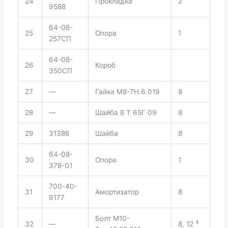
24
Прокладка
2
9588
64-08-
25
Опора
1
257СП
64-08-
26
Короб
350СП
27
—
Гайка М8-7Н.6.019
8
28
—
Шайба 8 Т 65Г 09
8
29
31386
Шайба
8
64-08-
30
Опора
1
378-01
700-40-
31
Амортизатор
8
9177
Болт М10-
4
32
—
8, 12