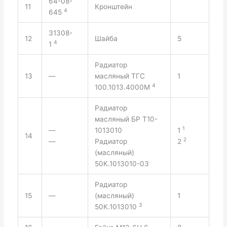
64-08-
11
Кронштейн
4
645
31308-
12
Шайба
5
4
1
Радиатор
13
—
масляный ТГС
1
4
100.1013.4000М
Радиатор
масляный БР Т10-
1
—
1013010
1
14
2
—
Радиатор
2
(масляный)
50К.1013010-03
Радиатор
15
—
(масляный)
1
3
50К.1013010