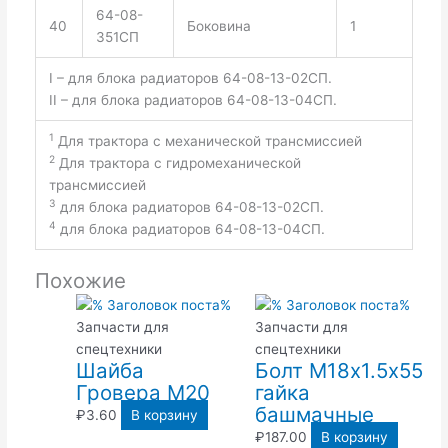
64-08-
40
Боковина
1
351СП
I – для блока радиаторов 64-08-13-02СП.
II – для блока радиаторов 64-08-13-04СП.
1
Для трактора с механической трансмиссией
2
Для трактора с гидромеханической
трансмиссией
3
для блока радиаторов 64-08-13-02СП.
4
для блока радиаторов 64-08-13-04СП.
Похожие
Запчасти для
Запчасти для
спецтехники
спецтехники
Шайба
Болт М18х1.5х55
Гровера М20
гайка
башмачные
₽
3.60
В корзину
₽
187.00
В корзину