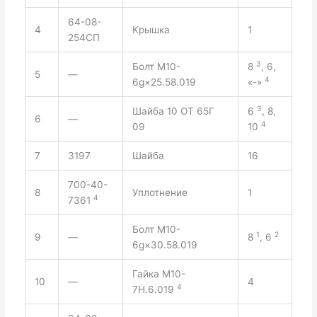
64-08-
4
Крышка
1
254СП
3
Болт М10-
8
, 6,
5
—
4
6g×25.58.019
«-»
3
Шайба 10 ОТ 65Г
6
, 8,
6
—
4
09
10
7
3197
Шайба
16
700-40-
8
Уплотнение
1
4
7361
Болт М10-
1
2
9
—
8
, 6
6g×30.58.019
Гайка М10-
10
—
4
4
7Н.6.019