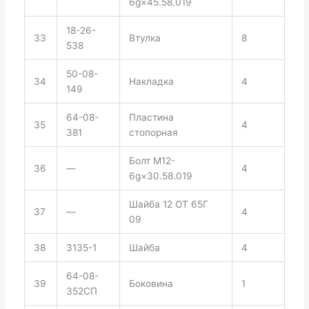
6g×45.58.019
18-26-
33
Втулка
8
538
50-08-
34
Накладка
4
149
64-08-
Пластина
35
4
381
стопорная
Болт М12-
36
—
4
6g×30.58.019
Шайба 12 ОТ 65Г
37
—
4
09
38
3135-1
Шайба
4
64-08-
39
Боковина
1
352СП