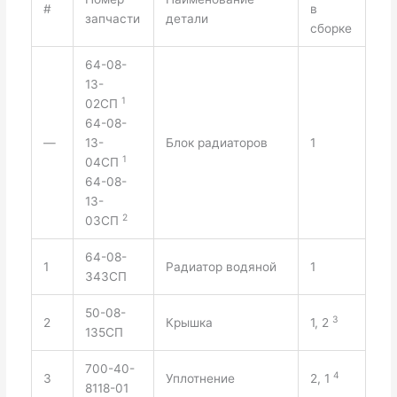
#
в
запчасти
детали
сборке
64-08-
13-
1
02СП
64-08-
—
13-
Блок радиаторов
1
1
04СП
64-08-
13-
2
03СП
64-08-
1
Радиатор водяной
1
343СП
50-08-
3
2
Крышка
1, 2
135СП
700-40-
4
3
Уплотнение
2, 1
8118-01