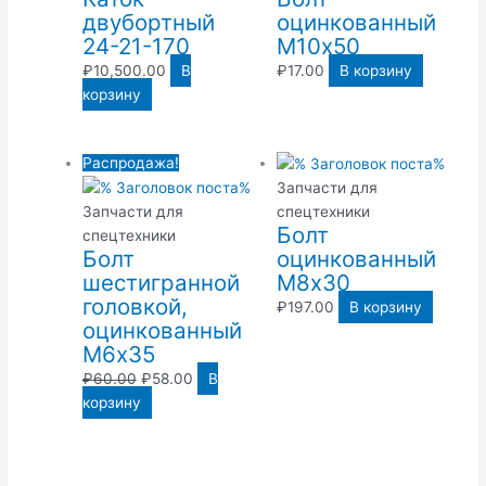
двубортный
оцинкованный
24-21-170
М10х50
₽
10,500.00
В
₽
17.00
В корзину
корзину
Первоначальная
Текущая
Распродажа!
цена
цена:
Запчасти для
составляла
₽58.00.
Запчасти для
спецтехники
Болт
₽60.00.
спецтехники
Болт
оцинкованный
шестигранной
М8х30
головкой,
₽
197.00
В корзину
оцинкованный
М6х35
₽
60.00
₽
58.00
В
корзину