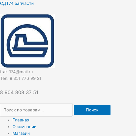
Перейти
Искать:
СДТ74 запчасти
к
содержимому
trak-174@mail.ru
Тел. 8 351 776 99 21
8 904 808 37 51
Поиск
Главная
О компании
Магазин