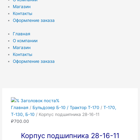
Магазин
Контакты
Оформление заказа
Главная
О компании
Магазин
Контакты
Оформление заказа
Количество
товара
Корпус
подшипника
28-
Главная
/
Бульдозер Б-10 / Трактор Т-170
/
Т-170,
16-
Т-130, Б-10
/ Корпус подшипника 28-16-11
11
₽
700.00
Корпус подшипника 28-16-11