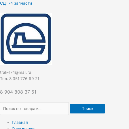
Перейти
Искать:
СДТ74 запчасти
к
содержимому
trak-174@mail.ru
Тел. 8 351 776 99 21
8 904 808 37 51
Поиск
Главная
О компании