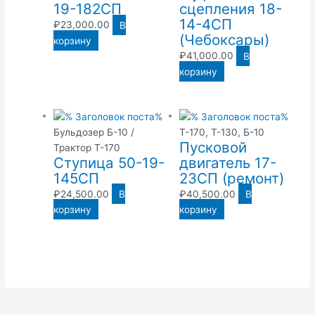
19-182СП
сцепления 18-
14-4СП
₽
23,000.00
В
(Чебоксары)
корзину
₽
41,000.00
В
корзину
Бульдозер Б-10 /
Т-170, Т-130, Б-10
Пусковой
Трактор Т-170
Ступица 50-19-
двигатель 17-
145СП
23СП (ремонт)
₽
24,500.00
В
₽
40,500.00
В
корзину
корзину