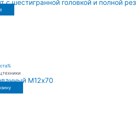
т с шестигранной головкой и полной ре
е
ецтехники
ованный М12х70
рзину