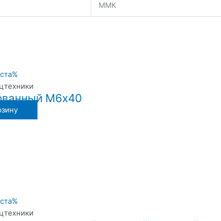
ММК
ецтехники
ованный М6х40
рзину
ецтехники