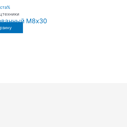
ецтехники
ованный М8х30
орзину