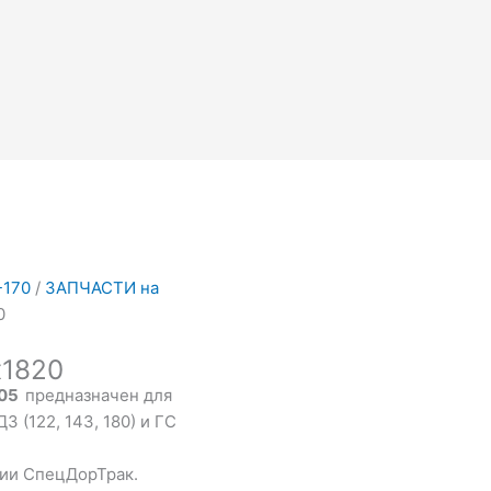
-170
/
ЗАПЧАСТИ на
0
х1820
005
предназначен для
З (122, 143, 180) и ГС
нии СпецДорТрак.