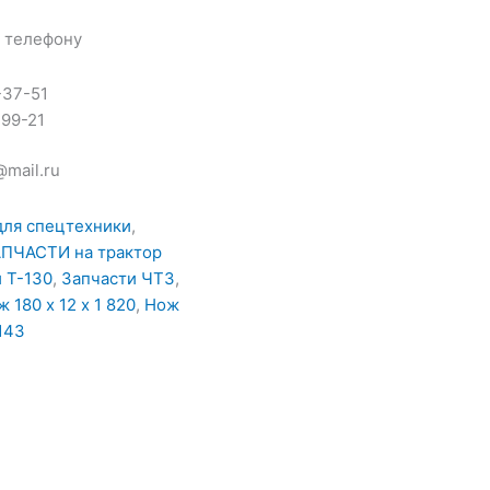
 телефону
-37-51
-99-21
@mail.ru
для спецтехники
,
ПЧАСТИ на трактор
 Т-130
,
Запчасти ЧТЗ
,
 180 х 12 х 1 820
,
Нож
-143