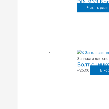
DIN 933 Бол
Читать дале
Запчасти для сп
Болт оцинк
₽
25.00
В ко