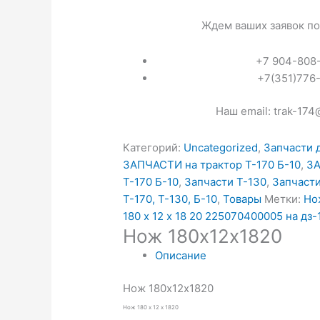
Ждем ваших заявок по
+7 904-808
+7(351)776
Наш email: trak-174
Категорий:
Uncategorized
,
Запчасти 
ЗАПЧАСТИ на трактор Т-170 Б-10
,
ЗА
Т-170 Б-10
,
Запчасти Т-130
,
Запчасти
Т-170, Т-130, Б-10
,
Товары
Метки:
Нож
180 х 12 х 18 20 225070400005 на дз
Нож 180х12х1820
Описание
Нож 180х12х1820
Нож 180 х 12 х 1820