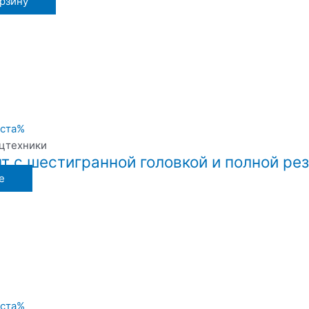
орзину
ецтехники
т с шестигранной головкой и полной ре
е