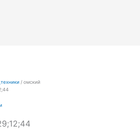
альная
ущая
а:
а
.00.
цтехники
/ омский
2;44
и
29;12;44