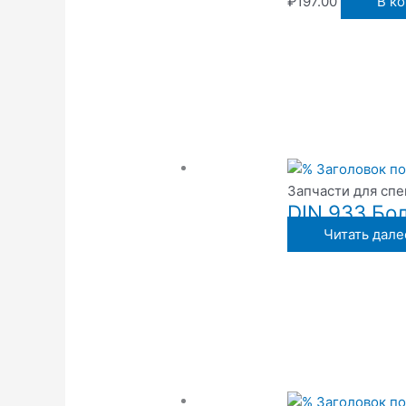
₽
197.00
В к
Запчасти для сп
DIN 933 Бол
Читать дале