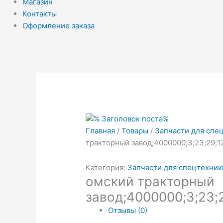
Магазин
Контакты
Оформление заказа
Первонач
Тек
цена
цен
составлял
₽58
₽60.00.
Главная
/
Товары
/
Запчасти для спе
тракторный завод;4000000;3;23;29;1
Категория:
Запчасти для спецтехник
омский тракторный
завод;4000000;3;23;
Отзывы (0)