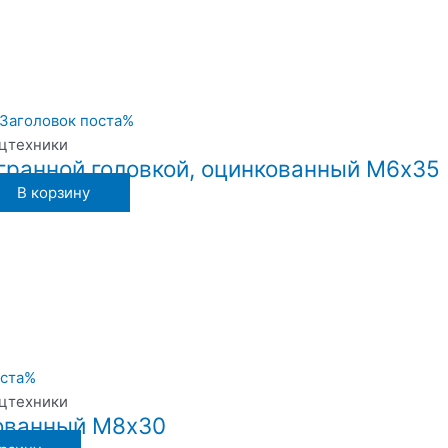
ецтехники
гранной головкой, оцинкованный М6х35
В корзину
ецтехники
ованный М8х30