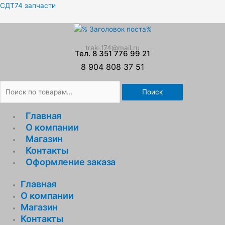
Перейти
Искать:
СДТ74 запчасти
к
содержимому
trak-174@mail.ru
Тел. 8 351 776 99 21
8 904 808 37 51
Поиск
Главная
О компании
Магазин
Контакты
Оформление заказа
Главная
О компании
Магазин
Контакты