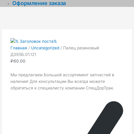
Оформление заказа
Количество
товара
Палец
резиновый
Д395Б.01.121
Главная
/
Uncategorized
/ Палец резиновый
Д395Б.01.121
₽
60.00
Мы предлагаем Большой ассортимент запчастей в
наличии! Для консультации Вы всегда можете
обратиться к специалисту компании СпецДорТрак.