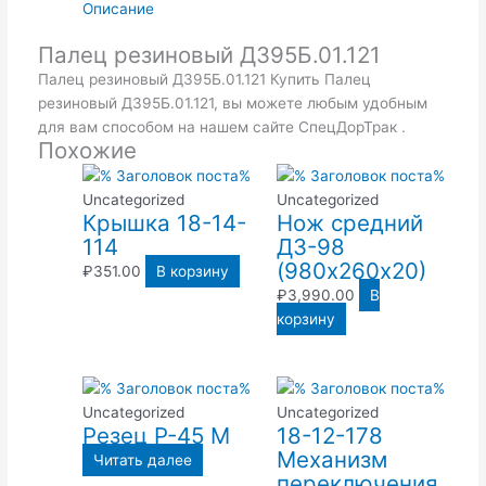
Описание
Палец резиновый Д395Б.01.121
Палец резиновый Д395Б.01.121 Купить Палец
резиновый Д395Б.01.121, вы можете любым удобным
для вам способом на нашем сайте СпецДорТрак .
Похожие
Uncategorized
Uncategorized
Крышка 18-14-
Нож средний
114
ДЗ-98
(980х260х20)
₽
351.00
В корзину
₽
3,990.00
В
корзину
Uncategorized
Uncategorized
Резец Р-45 М
18-12-178
Механизм
Читать далее
переключения