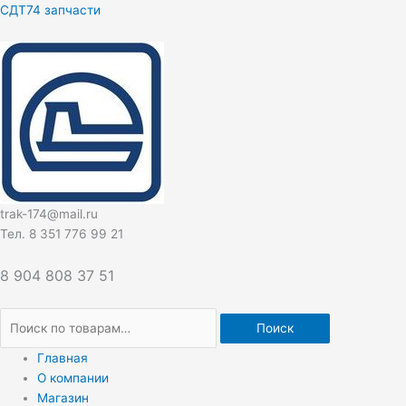
Перейти
Искать:
СДТ74 запчасти
к
содержимому
trak-174@mail.ru
Тел. 8 351 776 99 21
8 904 808 37 51
Поиск
Главная
О компании
Магазин