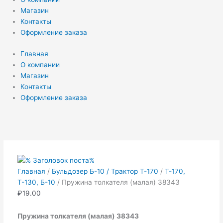
Магазин
Контакты
Оформление заказа
Главная
О компании
Магазин
Контакты
Оформление заказа
Количество
товара
Пружина
толкателя
(малая)
Главная
/
Бульдозер Б-10 / Трактор Т-170
/
Т-170,
38343
Т-130, Б-10
/ Пружина толкателя (малая) 38343
₽
19.00
Пружина толкателя (малая) 38343