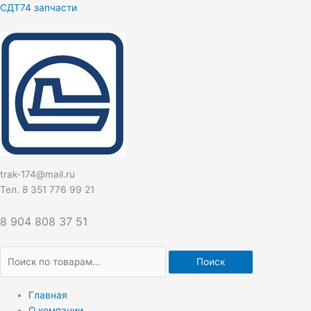
Перейти
Искать:
СДТ74 запчасти
к
содержимому
trak-174@mail.ru
Тел. 8 351 776 99 21
8 904 808 37 51
Поиск
Главная
О компании