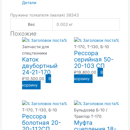
Детали
Пружина толкателя (малая) 38343
Вес
0.002 кг
Похожие
Запчасти для
Т-170, Т-130, Б-10
Рессора
спецтехники
Каток
серийная 50-
двубортный
20-103 СП
24-21-170
₽
19,800.00
В
₽
10,500.00
В
корзину
корзину
Т-170, Т-130, Б-10
Бульдозер Б-10 /
Рессора
Трактор Т-170
болотная 20-
Муфта
20-112СП
сцепления 18-