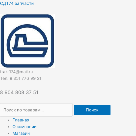
Перейти
Искать:
СДТ74 запчасти
к
содержимому
trak-174@mail.ru
Тел. 8 351 776 99 21
8 904 808 37 51
Поиск
Главная
О компании
Магазин