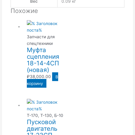
Вес
0.09 кг
Похожие
Запчасти для
спецтехники
Муфта
сцепления
18-14-4СП
(новая)
₽
38,000.00
В
корзину
Т-170, Т-130, Б-10
Пусковой
двигатель