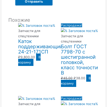
Похожие
Первоначальная
Текущая
Распродажа!
цена
цена:
Запчасти для
составляла
₽38.00.
спецтехники
Запчасти для
Каток
₽45.00.
спецтехники
поддерживающий
Болт ГОСТ
24-21-171СП
7798-70 с
шестигранной
₽
9,800.00
В
головкой,
корзину
класс точности
В
₽
45.00
₽
38.00
В
корзину
Первоначальная
Текущая
Распродажа!
цена
цена:
Запчасти для