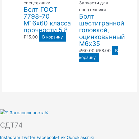
составляла
₽58.00.
спецтехники
Запчасти для
Болт ГОСТ
₽60.00.
спецтехники
7798-70
Болт
М16х60 класса
шестигранной
прочности 5.8
головкой,
оцинкованный
₽
15.00
В корзину
М6х35
₽
60.00
₽
58.00
В
корзину
СДТ74
Instagram
Twitter
Facebook-f
Vk
Odnoklassniki