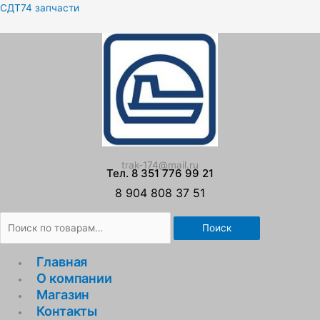
Перейти
Искать:
СДТ74 запчасти
к
содержимому
trak-174@mail.ru
Тел. 8 351 776 99 21
8 904 808 37 51
Поиск
Главная
О компании
Магазин
Контакты